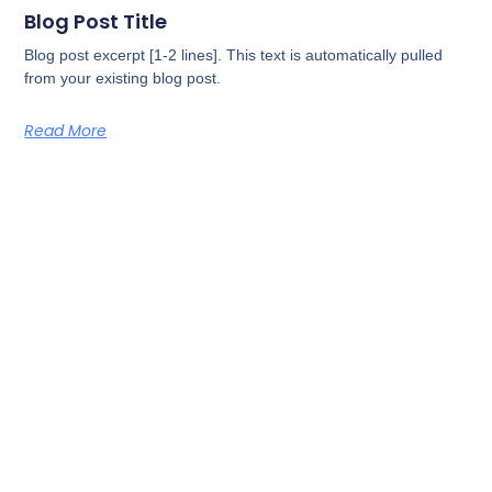
Blog Post Title
Blog post excerpt [1-2 lines]. This text is automatically pulled
from your existing blog post.
Read More
Book Tarkan For Your Young
People Today!
The Journey Awaits